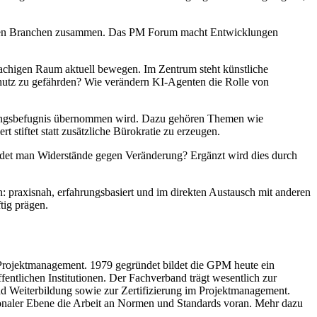
nen Branchen zusammen. Das PM Forum macht Entwicklungen
achigen Raum aktuell bewegen. Im Zentrum steht künstliche
chutz zu gefährden? Wie verändern KI-Agenten die Rolle von
eisungsbefugnis übernommen wird. Dazu gehören Themen wie
tiftet statt zusätzliche Bürokratie zu erzeugen.
ndet man Widerstände gegen Veränderung? Ergänzt wird dies durch
n: praxisnah, erfahrungsbasiert und im direkten Austausch mit anderen
tig prägen.
Projektmanagement. 1979 gegründet bildet die GPM heute ein
ntlichen Institutionen. Der Fachverband trägt wesentlich zur
d Weiterbildung sowie zur Zertifizierung im Projektmanagement.
ionaler Ebene die Arbeit an Normen und Standards voran. Mehr dazu