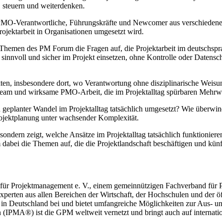
n, steuern und weiterdenken.
PMO-Verantwortliche, Führungskräfte und Newcomer aus verschiede
Projektarbeit in Organisationen umgesetzt wird.
Themen des PM Forum die Fragen auf, die Projektarbeit im deutschspr
innvoll und sicher im Projekt einsetzen, ohne Kontrolle oder Datens
ekten, insbesondere dort, wo Verantwortung ohne disziplinarische W
m und wirksame PMO-Arbeit, die im Projektalltag spürbaren Mehrwert s
geplanter Wandel im Projektalltag tatsächlich umgesetzt? Wie überwi
ojektplanung unter wachsender Komplexität.
sondern zeigt, welche Ansätze im Projektalltag tatsächlich funktioniere
dabei die Themen auf, die die Projektlandschaft beschäftigen und künf
für Projektmanagement e. V., einem gemeinnützigen Fachverband für 
rten aus allen Bereichen der Wirtschaft, der Hochschulen und der öffe
in Deutschland bei und bietet umfangreiche Möglichkeiten zur Aus- un
 (IPMA®) ist die GPM weltweit vernetzt und bringt auch auf internat