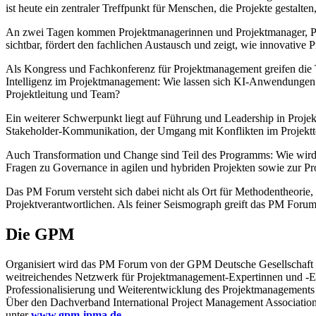
ist heute ein zentraler Treffpunkt für Menschen, die Projekte gestalte
An zwei Tagen kommen Projektmanagerinnen und Projektmanager, 
sichtbar, fördert den fachlichen Austausch und zeigt, wie innovative 
Als Kongress und Fachkonferenz für Projektmanagement greifen die 
Intelligenz im Projektmanagement: Wie lassen sich KI-Anwendungen s
Projektleitung und Team?
Ein weiterer Schwerpunkt liegt auf Führung und Leadership in Proj
Stakeholder-Kommunikation, der Umgang mit Konflikten im Projekttea
Auch Transformation und Change sind Teil des Programms: Wie wird 
Fragen zu Governance in agilen und hybriden Projekten sowie zur Pr
Das PM Forum versteht sich dabei nicht als Ort für Methodentheorie, 
Projektverantwortlichen. Als feiner Seismograph greift das PM Forum 
Die GPM
Organisiert wird das PM Forum von der GPM Deutsche Gesellschaft 
weitreichendes Netzwerk für Projektmanagement-Expertinnen und -Expe
Professionalisierung und Weiterentwicklung des Projektmanagements 
Über den Dachverband International Project Management Association
unter
www.gpm-ipma.de
.